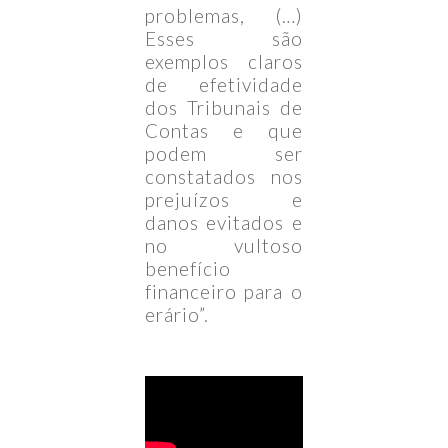
problemas, (…)
Esses são
exemplos claros
de efetividade
dos Tribunais de
Contas e que
podem ser
constatados nos
prejuízos e
danos evitados e
no vultoso
benefício
financeiro para o
erário”.