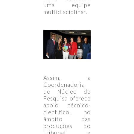
uma equipe
multidisciplinar.
Assim, a
Coordenadoria
do Núcleo de
Pesquisa oferece
apoio técnico-
científico, no
âmbito das
produções do
Tribunal e